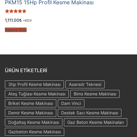
PKM15 15Hp Profil Kesme Makinası
5 üzerinden
1,111.00
₺
+KDV
5.00
oy aldı
Sepete Ekle
ÜRÜN ETIKETLERI
3hp Profil Kesme Makinası
Asansör Teknesi
Ateş Tuğlası Kesme Makinası
Bims Kesme Makinası
Briket Kesme Makinası
Dam Vinci
Demir Kesme Makinası
Destek Sacı Kesme Makinası
Doğaltaş Kesme Makinası
Gaz Beton Kesme Makinaları
Gazbeton Kesme Makinası