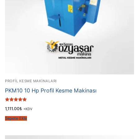
PROFİL KESME MAKİNALARI
PKM10 10 Hp Profil Kesme Makinası
5 üzerinden
1,111.00
₺
+KDV
5.00
oy aldı
Sepete Ekle