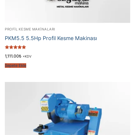
PROFİL KESME MAKİNALARI
PKM5.5 5.5Hp Profil Kesme Makinası
5 üzerinden
1,111.00
₺
+KDV
5.00
oy aldı
Sepete Ekle