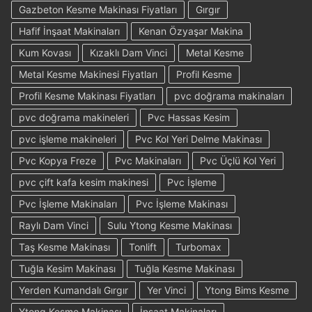
Gazbeton Kesme Makinası Fiyatları
Gırgır
Hafif İnşaat Makinaları
Kenan Özyaşar Makina
Kum Kovası
Kızaklı Dam Vinci
Metal Kesme
Metal Kesme Makinesi Fiyatları
Profil Kesme
Profil Kesme Makinası Fiyatları
pvc doğrama makinaları
pvc doğrama makineleri
Pvc Hassas Kesim
pvc işleme makineleri
Pvc Kol Yeri Delme Makinası
Pvc Kopya Freze
Pvc Makinaları
Pvc Üçlü Kol Yeri
pvc çift kafa kesim makinesi
Pvc İşleme
Pvc İşleme Makinaları
Pvc İşleme Makinası
Raylı Dam Vinci
Sulu Ytong Kesme Makinası
Taş Kesme Makinası
Tonlift
Turbomax
Tuğla Kesim Makinası
Tuğla Kesme Makinası
Yerden Kumandalı Gırgır
Yer Vinci
Ytong Bims Kesme
Ytong Kesme Makinası
İnşaat Makinaları