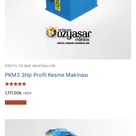
PROFİL KESME MAKİNALARI
PKM3 3Hp Profil Kesme Makinası
5 üzerinden
1,111.00
₺
+KDV
5.00
oy aldı
Sepete Ekle